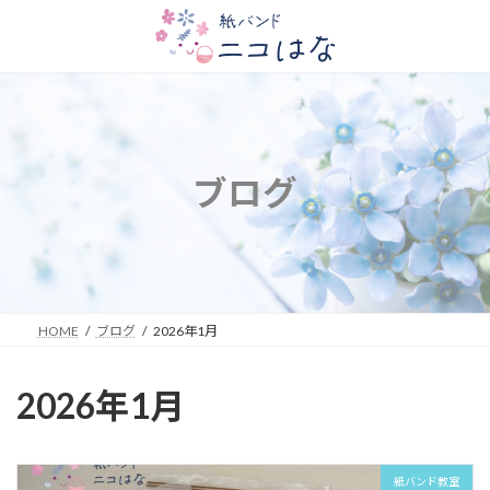
コ
ナ
ン
ビ
テ
ゲ
ン
ー
ツ
シ
へ
ョ
ス
ン
ブログ
キ
に
ッ
移
プ
動
HOME
ブログ
2026年1月
2026年1月
紙バンド教室